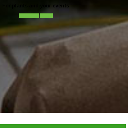
For plants and your events
Contact-us
Call-us