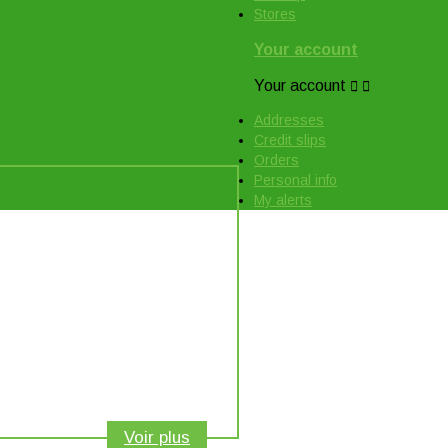
Stores
Your account
Your account


Addresses
Credit slips
Orders
Personal info
My alerts
Voir plus