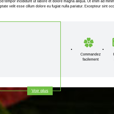
d tempor incididunt ut labore et dolore magna aliqua. Ut enim ad minim 
te velit esse cillum dolore eu fugiat nulla pariatur. Excepteur sint occa
Commandez
facilement
Voir plus