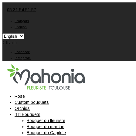
05 31 54 51 57
Français
English

Sign in
Facebook
Instagram
Rose
Custom bouquets
Orchids


Bouquets
Bouquet du fleuriste
Bouquet du marché
Bouquet du Capitole