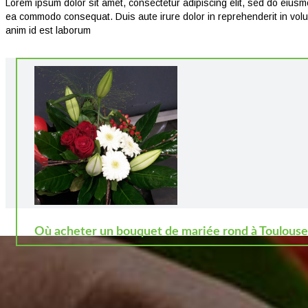
Lorem ipsum dolor sit amet, consectetur adipiscing elit, sed do eiusmo
ea commodo consequat. Duis aute irure dolor in reprehenderit in volupta
anim id est laborum
Où acheter un bouquet de mariée rond à Toulouse