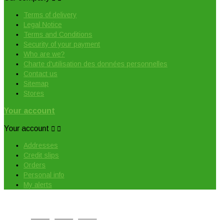
Terms of delivery
Legal Notice
Terms and Conditions
Security of your payment
Who are we?
Charte d'utilisation des données personnelles
Contact us
Sitemap
Stores
Your account
Your account


Addresses
Credit slips
Orders
Personal info
My alerts