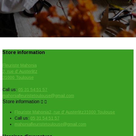
Store information
Fleuriste Mahonia
2, rue d' Austerlitz
31000 Toulouse
Call us:
05 31 54 51 57
mahoniafleuristetoulouse@gmail.com
Store information


Fleuriste Mahonia2, rue d' Austerlitz31000 Toulouse
Call us:
05 31 54 51 57
mahoniafleuristetoulouse@gmail.com