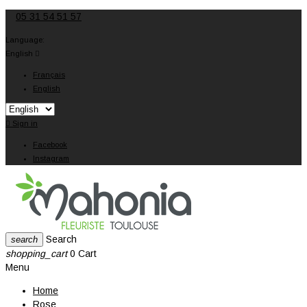
05 31 54 51 57
Language:
English

Français
English

Sign in
Facebook
Instagram
Search
search
shopping_cart
0
Cart
Menu
Home
Rose