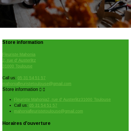
Store information
Fleuriste Mahonia
2, rue d' Austerlitz
31000 Toulouse
Call us:
05 31 54 51 57
mahoniafleuristetoulouse@gmail.com
Store information


Fleuriste Mahonia2, rue d' Austerlitz31000 Toulouse
Call us:
05 31 54 51 57
mahoniafleuristetoulouse@gmail.com
Horaires d'ouverture