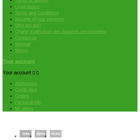
Terms of delivery
Legal Notice
Terms and Conditions
Security of your payment
Who are we?
Charte d'utilisation des données personnelles
Contact us
Sitemap
Stores
Your account
Your account


Addresses
Credit slips
Orders
Personal info
My alerts