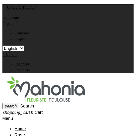
05 31 54 51 57
Language:
English

Français
English

Sign in
Facebook
Instagram
Search
search
shopping_cart
0
Cart
Menu
Home
Rose