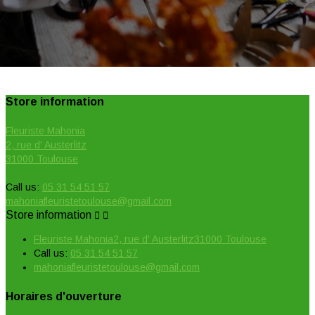
Store information
Fleuriste Mahonia
2, rue d' Austerlitz
31000 Toulouse
Call us:
05 31 54 51 57
mahoniafleuristetoulouse@gmail.com
Store information


Fleuriste Mahonia2, rue d' Austerlitz31000 Toulouse
Call us:
05 31 54 51 57
mahoniafleuristetoulouse@gmail.com
Horaires d'ouverture