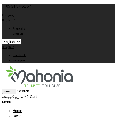
05 31 54 51 57
Language:
English

Français
English

Sign in
Facebook
Instagram
Search
search
shopping_cart
0
Cart
Menu
Home
Rose