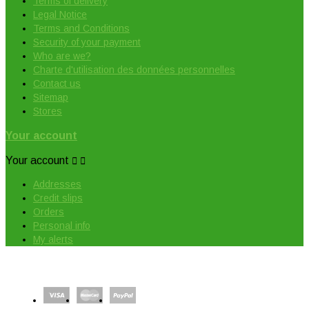
Terms of delivery
Legal Notice
Terms and Conditions
Security of your payment
Who are we?
Charte d'utilisation des données personnelles
Contact us
Sitemap
Stores
Your account
Your account


Addresses
Credit slips
Orders
Personal info
My alerts