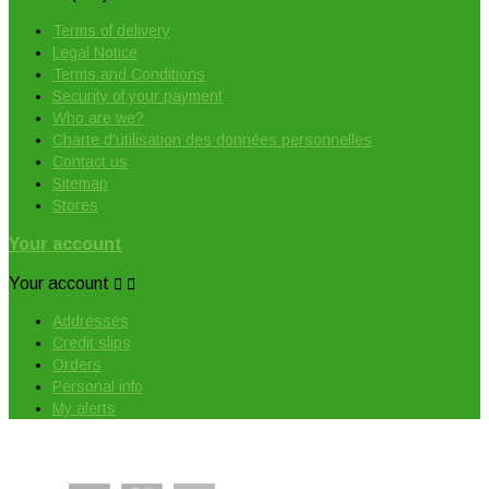
Terms of delivery
Legal Notice
Terms and Conditions
Security of your payment
Who are we?
Charte d'utilisation des données personnelles
Contact us
Sitemap
Stores
Your account
Your account


Addresses
Credit slips
Orders
Personal info
My alerts