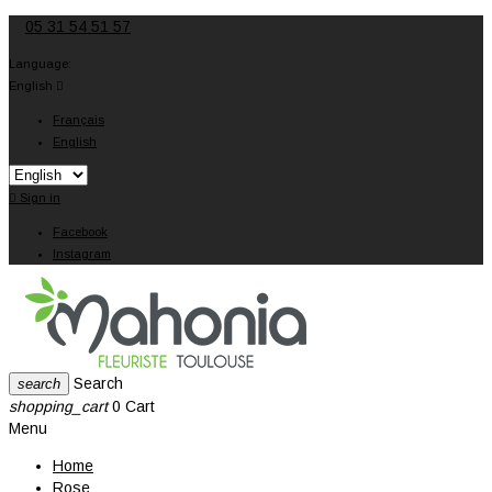
05 31 54 51 57
Language:
English

Français
English

Sign in
Facebook
Instagram
Search
search
shopping_cart
0
Cart
Menu
Home
Rose