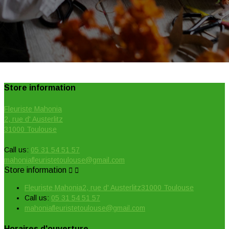
Store information
Fleuriste Mahonia
2, rue d' Austerlitz
31000 Toulouse
Call us:
05 31 54 51 57
mahoniafleuristetoulouse@gmail.com
Store information


Fleuriste Mahonia2, rue d' Austerlitz31000 Toulouse
Call us:
05 31 54 51 57
mahoniafleuristetoulouse@gmail.com
Horaires d'ouverture