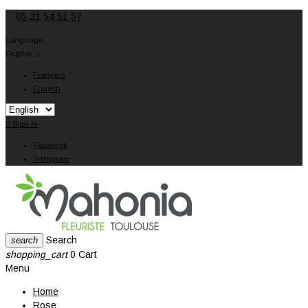
05 31 54 51 57
Language:
English

Français
English

Sign in
Facebook
Instagram
Search
search
shopping_cart
0
Cart
Menu
Home
Rose