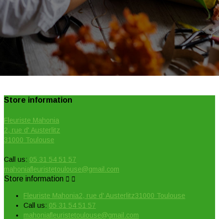
Store information
Fleuriste Mahonia
2, rue d' Austerlitz
31000 Toulouse
Call us:
05 31 54 51 57
mahoniafleuristetoulouse@gmail.com
Store information


Fleuriste Mahonia2, rue d' Austerlitz31000 Toulouse
Call us:
05 31 54 51 57
mahoniafleuristetoulouse@gmail.com