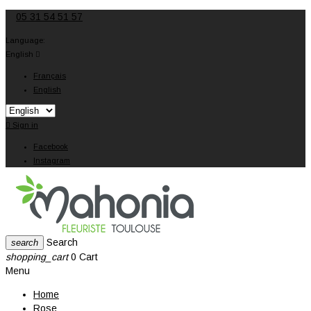
05 31 54 51 57
Language:
English

Français
English

Sign in
Facebook
Instagram
Search
search
shopping_cart
0
Cart
Menu
Home
Rose