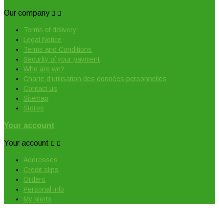
Our company


Terms of delivery
Legal Notice
Terms and Conditions
Security of your payment
Who are we?
Charte d'utilisation des données personnelles
Contact us
Sitemap
Stores
Your account
Your account


Addresses
Credit slips
Orders
Personal info
My alerts