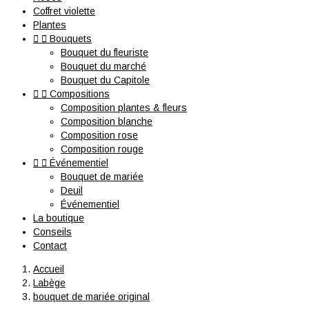
Coffret violette
Plantes


Bouquets
Bouquet du fleuriste
Bouquet du marché
Bouquet du Capitole


Compositions
Composition plantes & fleurs
Composition blanche
Composition rose
Composition rouge


Événementiel
Bouquet de mariée
Deuil
Événementiel
La boutique
Conseils
Contact
Accueil
Labège
bouquet de mariée original