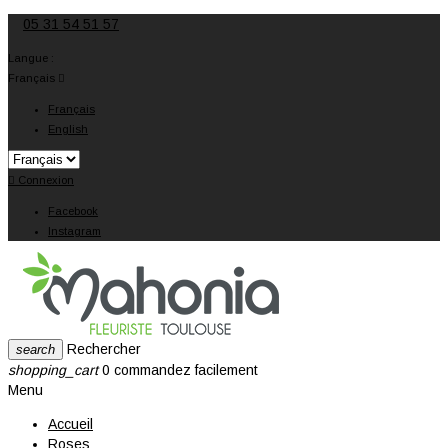
05 31 54 51 57
Langue :
Français

Français
English

Connexion
Facebook
Instagram
Rechercher
search
shopping_cart
0
commandez facilement
Menu
Accueil
Roses