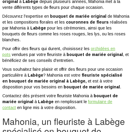
original
à
Labège
depuis plusieurs années, Mahonia met à la
vente différents types de fleurs pour chaque occasion.
Découvrez l'expertise en
bouquet de mariée original
de Mahonia
et les compositions florales et les
couronnes de fleurs
réalisées
par Mahonia à
Labège
pour les cérémonies, ainsi que les
bouquets de fleurs comme les roses rouges, les lys, ou les roses
blanches.
Pour offrir des fleurs qui durent, choisissez les
orchidées en
pots
vendues par votre fleuriste à
bouquet de mariée original
, et
bénéficiez de ses conseils d'entretien.
Vous souhaitez faire plaisir et offrir des fleurs pour une occasion
particulière à
Labège
? Mahonia est votre
fleuriste spécialisé
en bouquet de mariée original à Labège,
et est à votre
disposition pour vos besoins en
bouquet de mariée original
.
Contactez dès présent votre fleuriste Mahonia à
bouquet de
mariée original
à
Labège
en remplissant le
formulaire de
contact
en ligne mis à votre disposition.
Mahonia, un fleuriste à Labège
spécialisé en bouquet de