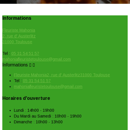
Informations
Fleuriste Mahonia
2, rue d' Austerlitz
31000 Toulouse
Tel :
05 31 54 51 57
mahoniafleuristetoulouse@gmail.com
Informations


Fleuriste Mahonia2, rue d' Austerlitz31000 Toulouse
Tel :
05 31 54 51 57
mahoniafleuristetoulouse@gmail.com
Horaires d'ouverture
Lundi : 14h00 - 19h00
Du Mardi au Samedi : 10h00 - 19h00
Dimanche : 10h00 - 13h00