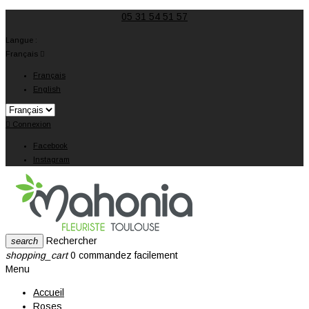
05 31 54 51 57
Langue :
Français

Français
English

Connexion
Facebook
Instagram
Rechercher
search
shopping_cart
0
commandez facilement
Menu
Accueil
Roses