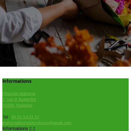
Informations
Fleuriste Mahonia
2, rue d' Austerlitz
31000 Toulouse
Tel :
05 31 54 51 57
mahoniafleuristetoulouse@gmail.com
Informations

