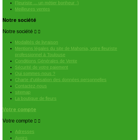
Fleuriste ... un métier bonheur :)
Meilleures ventes
Notre société
Notre société


Modalités de livraison
Mentions légales du site de Mahonia, votre fleuriste
professionnel à Toulouse
Conditions Générales de Vente
Sécurité de votre paiement
Qui sommes-nous ?
Charte d'utilisation des données personnelles
Contactez-nous
sitemap
La boutique de fleurs
Votre compte
Votre compte


Adresses
Avoirs