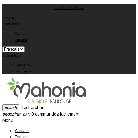
05 31 54 51 57
Langue :
Français

Français
English

Connexion
Facebook
Instagram
Rechercher
search
shopping_cart
0
commandez facilement
Menu
Accueil
Roses