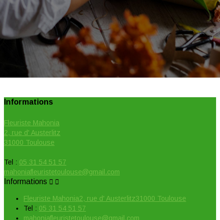
Informations
Fleuriste Mahonia
2, rue d' Austerlitz
31000 Toulouse
Tel :
05 31 54 51 57
mahoniafleuristetoulouse@gmail.com
Informations


Fleuriste Mahonia2, rue d' Austerlitz31000 Toulouse
Tel :
05 31 54 51 57
mahoniafleuristetoulouse@gmail.com