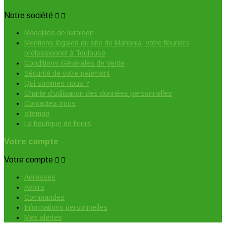
Notre société


Modalités de livraison
Mentions légales du site de Mahonia, votre fleuriste
professionnel à Toulouse
Conditions Générales de Vente
Sécurité de votre paiement
Qui sommes-nous ?
Charte d'utilisation des données personnelles
Contactez-nous
sitemap
La boutique de fleurs
Votre compte
Votre compte


Adresses
Avoirs
Commandes
Informations personnelles
Mes alertes