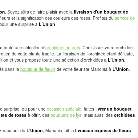
ion
. Soyez sûrs de faire plaisir avec la
livraison d'un bouquet de
eurs et la signification des couleurs des roses. Profitez du
service de
pour une surprise à
L'Union
.
 toute une sélection d'
orchidées en pots
. Choisissez votre orchidée
retien de cette plante fragile. La floraison de l'orchidée étant délicate,
sition et vous propose toute une sélection d'orchidées à
L'Union
.
sés dans la
boutique de fleurs
de votre fleuriste Mahonia à
L'Union
.
ne surprise, ou pour une
occasion spéciale
, faites l
ivrer un bouquet
ts de roses
à offrir, des
bouquets de lys
, mais aussi des
orchidées
20km autour de
L'Union
, Mahonia fait la
livraison express de fleurs
n
.