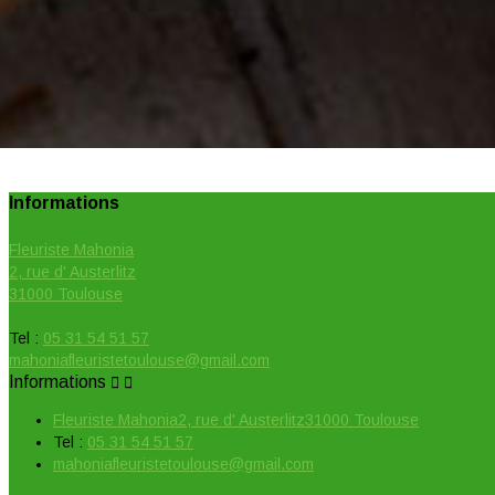
Informations
Fleuriste Mahonia
2, rue d' Austerlitz
31000 Toulouse
Tel :
05 31 54 51 57
mahoniafleuristetoulouse@gmail.com
Informations


Fleuriste Mahonia2, rue d' Austerlitz31000 Toulouse
Tel :
05 31 54 51 57
mahoniafleuristetoulouse@gmail.com