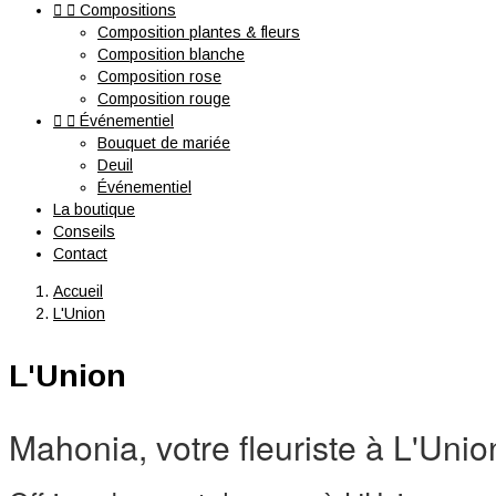


Compositions
Composition plantes & fleurs
Composition blanche
Composition rose
Composition rouge


Événementiel
Bouquet de mariée
Deuil
Événementiel
La boutique
Conseils
Contact
Accueil
L'Union
L'Union
Mahonia, votre fleuriste à L'Unio