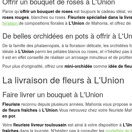
Offrir un bouquet de roses à L'Union
Parce qu'
offrir un bouquet de roses
est toujours le cadeau idéal, vo
roses rouges
, blanches ou roses.
Fleuriste spécialisé dans la livr
livraison
de compositions florales à
L'Union
de Mahonia, et offrez de
De belles orchidées en pots à offrir à L'U
De la famille des phalaenopsis, à la floraison délicate, les orchidées fo
idéale à
L'Union
parmi les pétales blancs ou roses, et n'hésitez pa
il est en effet conseillé de réaliser un arrosage minutieux et de profite
Pour plus d'originalité, offrez une
mini-orchidée
comme
idée de fle
La livraison de fleurs à L'Union
Faire livrer un bouquet à L'Union
Fleuriste
reconnu depuis plusieurs années, Mahonia vous propose 
de fleurs fraîches
à
L'Union
.Vous retrouvez chez votre fleuriste Ma
en pot
.
Votre
fleuriste livreur
toulousain
est ainsi à votre disposition à
L'Un
fraîches
dans la journée. N'hésitez pas à consulter les
modalités de l