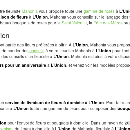
tre fleuriste
Mahonia
vous propose toute une
gamme de roses
à
L'Un
aison de fleurs
à
L'Union
, Mahonia vous conseille sur le langage des fl
 beaux bouquets de roses pour la
Saint Valentin
, la
Fête des Mères
ou 
nion
nt partie des fleurs préférées à offrir. A
L'Union
, Mahonia vous propose
s à demander des
conseils
à votre fleuriste Mahonia à
L'Union
pour l'ent
r des conseils d'un fleuriste à
L'Union
. Mahonia est ainsi à votre dispo
urs pour un anniversaire
à
L'Union
, et venez voir les modèles propo
son
service de livraison de fleurs à domicile à
L'Union
. Pour faire u
honia à
L'Union
toute une gamme de fleurs pour composer des
bouque
ion
pour l'envoi de fleurs et bouquets à domicile. Dans un rayon de 
ivraison
de fleurs à domicile à
L'Union
de Mahonia, fleuriste à
L'Unio