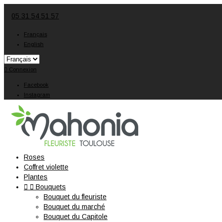
05 31 54 51 57
Français
English

Connexion
Facebook
Instagram
Roses
Coffret violette
Plantes


Bouquets
Bouquet du fleuriste
Bouquet du marché
Bouquet du Capitole