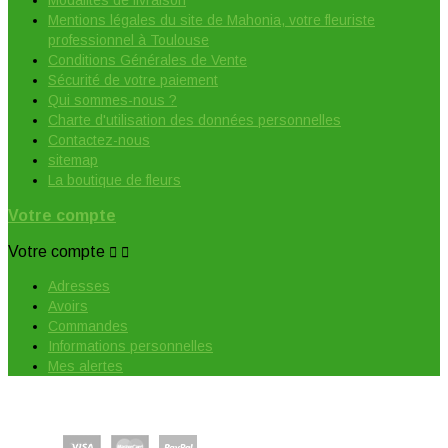
Modalités de livraison
Mentions légales du site de Mahonia, votre fleuriste
professionnel à Toulouse
Conditions Générales de Vente
Sécurité de votre paiement
Qui sommes-nous ?
Charte d'utilisation des données personnelles
Contactez-nous
sitemap
La boutique de fleurs
Votre compte
Votre compte


Adresses
Avoirs
Commandes
Informations personnelles
Mes alertes