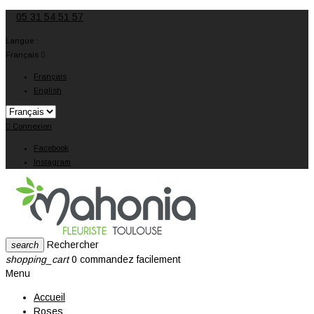
05 31 54 51 57
Langue :
Français

Français
English

Connexion
Facebook
Instagram
Rechercher
search
shopping_cart
0
commandez facilement
Menu
Accueil
Roses