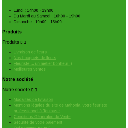
Lundi : 14h00 - 19h00
Du Mardi au Samedi : 10h00 - 19h00
Dimanche : 10h00 - 13h00
Produits
Produits


Livraison de fleurs
Nos bouquets de fleurs
Fleuriste ... un métier bonheur :)
Meilleures ventes
Notre société
Notre société


Modalités de livraison
Mentions légales du site de Mahonia, votre fleuriste
professionnel à Toulouse
Conditions Générales de Vente
Sécurité de votre paiement