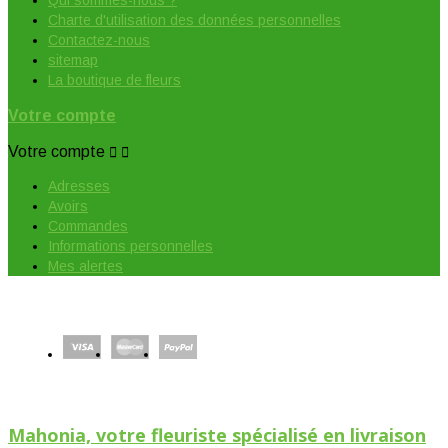
Qui sommes-nous ?
Charte d'utilisation des données personnelles
Contactez-nous
sitemap
La boutique de fleurs
Votre compte
Votre compte


Adresses
Avoirs
Commandes
Informations personnelles
Mes alertes
Mahonia, votre fleuriste spécialisé en livraison