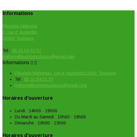
Informations
Fleuriste Mahonia
2, rue d' Austerlitz
31000 Toulouse
Tel :
05 31 54 51 57
mahoniafleuristetoulouse@gmail.com
Informations


Fleuriste Mahonia2, rue d' Austerlitz31000 Toulouse
Tel :
05 31 54 51 57
mahoniafleuristetoulouse@gmail.com
Horaires d'ouverture
Lundi : 14h00 - 19h00
Du Mardi au Samedi : 10h00 - 19h00
Dimanche : 10h00 - 13h00
Horaires d'ouverture