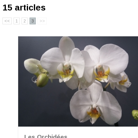
15 articles
<<
1
2
3
>>
Les Orchidées