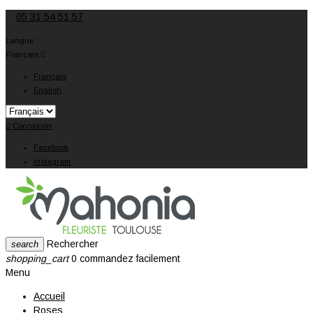
05 31 54 51 57
Langue :
Français

Français
English

Connexion
Facebook
Instagram
Rechercher
search
shopping_cart
0
commandez facilement
Menu
Accueil
Roses